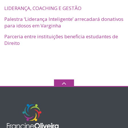
LIDERANÇA, COACHING E GESTÃO
Palestra ‘Liderança Inteligente’ arrecadará donativos
para idosos em Varginha
Parceria entre instituições beneficia estudantes de
Direito