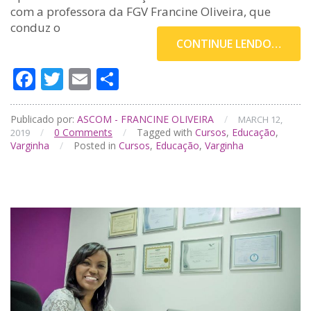
com a professora da FGV Francine Oliveira, que
conduz o
CONTINUE LENDO…
Facebook
Twitter
Email
Compartilhar
Publicado por:
ASCOM - FRANCINE OLIVEIRA
/
MARCH 12,
/
0
Comments
/
Tagged with
Cursos
,
Educação
,
2019
Varginha
/
Posted in
Cursos
,
Educação
,
Varginha