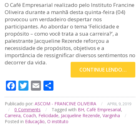
O Café Empresarial realizado pelo Instituto Francine
Oliveira durante a manhã desta quinta-feira (04)
provocou um verdadeiro despertar nos
participantes. Ao abordar o tema ‘Felicidade e
propósito – como você trata a sua carreira?’, a
palestrante Jacqueline Rezende reforçou a
necessidade de propósitos, objetivos e a
importância de ressignificar diversos sentimentos no
decorrer da vida.
CONTINUE LENDO…
Facebook
Twitter
Email
Compartilhar
Publicado por:
ASCOM - FRANCINE OLIVEIRA
/
APRIL 9, 2019
/
0
Comments
/
Tagged with
BH
,
Café Empresarial
,
Carreira
,
Coach
,
Felicidade
,
Jacqueline Rezende
,
Varginha
/
Posted in
Educação
,
O instituto