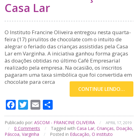
Casa Lar
O Instituto Francine Oliveira entregou nesta quarta-
feira (17) pirulitos de chocolate com o intuito de
alegrar o feriado das crianças assistidas pela Casa
Lar em Varginha. A iniciativa ganhou forma graças
às doações obtidas no último Café Empresarial
realizado pela empresa. Na ocasião, os inscritos
pagaram uma taxa simbólica que foi convertida em
chocolate para cerca
CONTINUE LENDO…
Facebook
Twitter
Email
Compartilhar
Publicado por:
ASCOM - FRANCINE OLIVEIRA
/
APRIL 17, 2019
/
0
Comments
/
Tagged with
Casa Lar
,
Crianças
,
Doação
,
Páscoa
,
Varginha
/
Posted in
Educação
,
O instituto