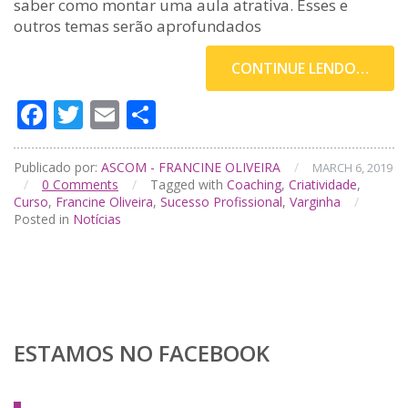
saber como montar uma aula atrativa. Esses e
outros temas serão aprofundados
CONTINUE LENDO…
Facebook
Twitter
Email
Compartilhar
Publicado por:
ASCOM - FRANCINE OLIVEIRA
/
MARCH 6, 2019
/
0
Comments
/
Tagged with
Coaching
,
Criatividade
,
Curso
,
Francine Oliveira
,
Sucesso Profissional
,
Varginha
/
Posted in
Notícias
ESTAMOS NO FACEBOOK