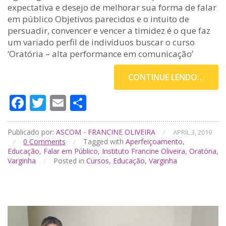
expectativa e desejo de melhorar sua forma de falar
em público Objetivos parecidos e o intuito de
persuadir, convencer e vencer a timidez é o que faz
um variado perfil de indivíduos buscar o curso
‘Oratória – alta performance em comunicação’
CONTINUE LENDO…
Facebook
Twitter
Email
Compartilhar
Publicado por:
ASCOM - FRANCINE OLIVEIRA
/
APRIL 3, 2019
/
0
Comments
/
Tagged with
Aperfeiçoamento
,
Educação
,
Falar em Público
,
Instituto Francine Oliveira
,
Oratória
,
Varginha
/
Posted in
Cursos
,
Educação
,
Varginha