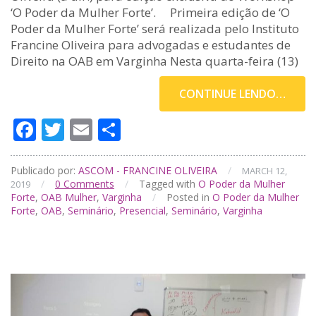
‘O Poder da Mulher Forte’. Primeira edição de ‘O
Poder da Mulher Forte’ será realizada pelo Instituto
Francine Oliveira para advogadas e estudantes de
Direito na OAB em Varginha Nesta quarta-feira (13)
CONTINUE LENDO…
Facebook
Twitter
Email
Compartilhar
Publicado por:
ASCOM - FRANCINE OLIVEIRA
/
MARCH 12,
/
0
Comments
/
Tagged with
O Poder da Mulher
2019
Forte
,
OAB Mulher
,
Varginha
/
Posted in
O Poder da Mulher
Forte
,
OAB
,
Seminário
,
Presencial
,
Seminário
,
Varginha